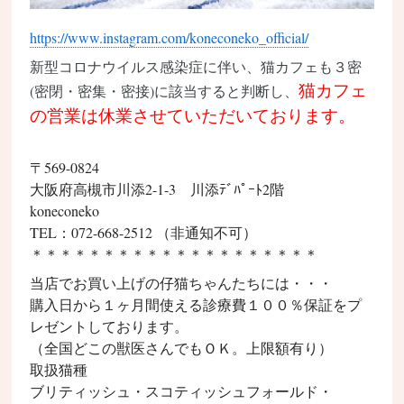
https://www.instagram.com/koneconeko_official/
新型コロナウイルス
感染症
に伴い、
猫カフェ
も３密
猫カフェ
(密閉・密集・密接)に該当すると判断し、
の営業は休業させていただいております。
〒569-0824
大阪府
高槻市
川添2-1-3 川添ﾃﾞﾊﾟｰﾄ2階
koneconeko
TEL：072-668-2512 （非通知不可）
＊＊＊＊＊＊＊＊＊＊＊＊＊＊＊＊＊＊＊＊
当店でお買い上げの仔猫ちゃんたちには・・・
購入日から１ヶ月間使える診療費１００％保証をプ
レゼントしております。
（全国どこの獣医さんでもＯＫ。上限額有り）
取扱猫種
ブリティッシュ・スコティッシュフォールド
・