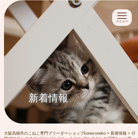
メニュー
新着情報
大阪高槻市のこねこ専門ブリーダーショップkoneconeko
>
新着情報
>
仔