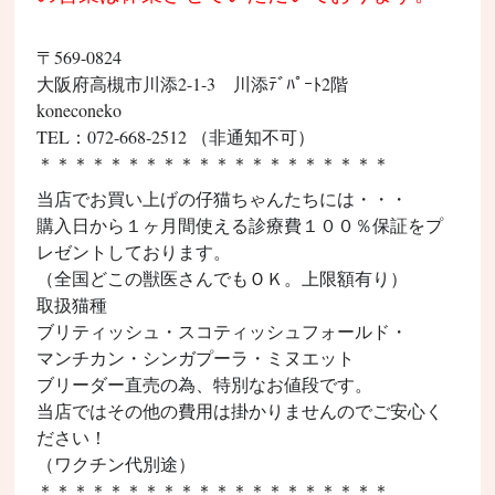
〒569-0824
大阪府
高槻市
川添2-1-3 川添ﾃﾞﾊﾟｰﾄ2階
koneconeko
TEL：072-668-2512 （非通知不可）
＊＊＊＊＊＊＊＊＊＊＊＊＊＊＊＊＊＊＊＊
当店でお買い上げの仔猫ちゃんたちには・・・
購入日から１ヶ月間使える診療費１００％保証をプ
レゼントしております。
（全国どこの獣医さんでもＯＫ。上限額有り）
取扱猫種
ブリティッシュ・スコティッシュフォールド
・
マンチカン
・シンガプーラ・ミヌエット
ブリーダー直売の為、特別なお値段です。
当店ではその他の費用は掛かりませんのでご安心く
ださい！
（ワクチン代別途）
＊＊＊＊＊＊＊＊＊＊＊＊＊＊＊＊＊＊＊＊