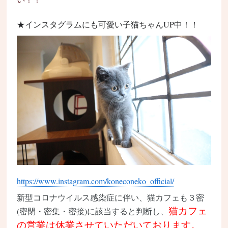
★インスタグラムにも可愛い子猫ちゃんUP中！！
https://www.instagram.com/koneconeko_official/
新型コロナウイルス
感染症
に伴い、
猫カフェ
も３密
猫カフェ
(密閉・密集・密接)に該当すると判断し、
の営業は休業させていただいております。