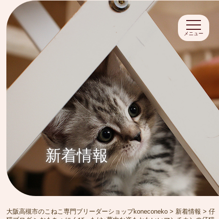
メニュー
新着情報
大阪高槻市のこねこ専門ブリーダーショップkoneconeko
>
新着情報
>
仔