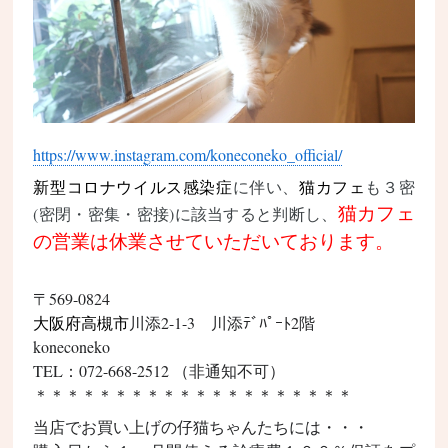
https://www.instagram.com/koneconeko_official/
新型コロナウイルス
感染症
に伴い、
猫カフェ
も３密
猫カフェ
(密閉・密集・密接)に該当すると判断し、
の営業は休業させていただいております。
〒569-0824
大阪府
高槻市
川添2-1-3 川添ﾃﾞﾊﾟｰﾄ2階
koneconeko
TEL：072-668-2512 （非通知不可）
＊＊＊＊＊＊＊＊＊＊＊＊＊＊＊＊＊＊＊＊
当店でお買い上げの仔猫ちゃんたちには・・・