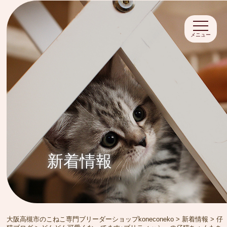
メニュー
新着情報
大阪高槻市のこねこ専門ブリーダーショップkoneconeko
>
新着情報
>
仔