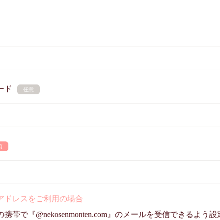
ード
任意
須
アドレスをご利用の場合
帯で『@nekosenmonten.com』のメールを受信できるよ