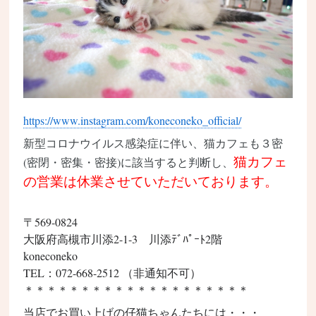
https://www.instagram.com/koneconeko_official/
新型コロナウイルス
感染症
に伴い、
猫カフェ
も３密
猫カフェ
(密閉・密集・密接)に該当すると判断し、
の営業は休業させていただいております。
〒569-0824
大阪府
高槻市
川添2-1-3 川添ﾃﾞﾊﾟｰﾄ2階
koneconeko
TEL：072-668-2512 （非通知不可）
＊＊＊＊＊＊＊＊＊＊＊＊＊＊＊＊＊＊＊＊
当店でお買い上げの仔猫ちゃんたちには・・・