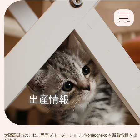
メニュー
出産情報
大阪高槻市のこねこ専門ブリーダーショップkoneconeko
>
新着情報
>
出