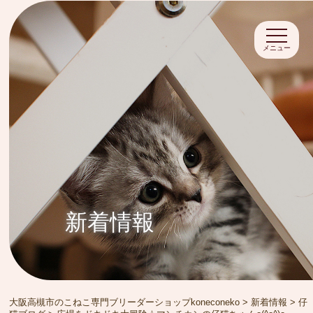
メニュー
新着情報
大阪高槻市のこねこ専門ブリーダーショップkoneconeko
>
新着情報
>
仔