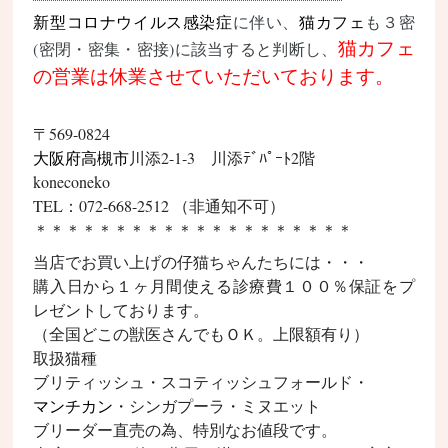
新型コロナウイルス
感染症
に伴い、
猫カフェ
も３密
猫カフェ
(密閉・密集・密接)に該当すると判断し、
の営業は休業させていただいております。
〒569-0824
大阪府
高槻市
川添2-1-3 川添ﾃﾞﾊﾟｰﾄ2階
koneconeko
TEL：072-668-2512 （非通知不可）
＊＊＊＊＊＊＊＊＊＊＊＊＊＊＊＊＊＊＊＊
当店でお買い上げの仔猫ちゃんたちには・・・
購入日から１ヶ月間使える診療費１００％保証をプ
レゼントしております。
（全国どこの獣医さんでもＯＫ。上限額有り）
取扱猫種
ブリティッシュ・スコティッシュフォールド
・
マンチカン
・シンガプーラ・ミヌエット
ブリーダー直売の為、特別なお値段です。