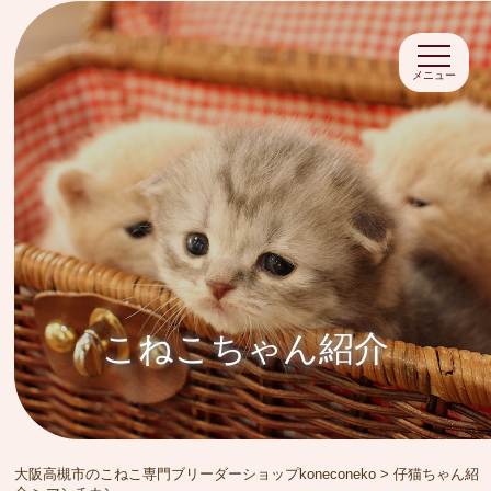
メニュー
こねこちゃん紹介
大阪高槻市のこねこ専門ブリーダーショップkoneconeko
>
仔猫ちゃん紹